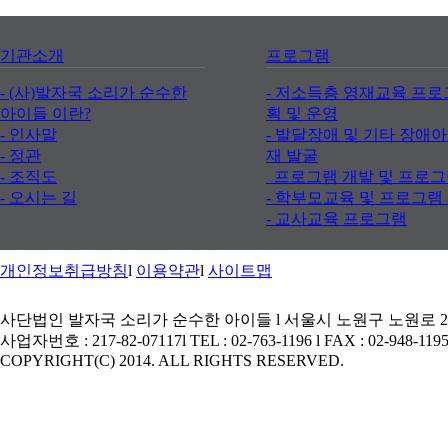
기관소개
프로그램
- (사)발자국 소리가 순수한
- 저소득층 영재교육 프로
아이들 이란?
획 및 운영
- 인사말
- 발달장애 및 기타 장애
- 정관
재 발굴
- 조직도
프로그램 개발 및 프로그
- 오시는 길
- 학부모교육 및 프로그램
- 교사교육 프로그램
개인정보취급방침
l
이용약관
l
사이트맵
사단법인 발자국 소리가 순수한 아이들
l
서울시 노원구 노원로 23
사업자번호 : 217-82-07117
l
TEL : 02-763-1196
l
FAX : 02-948-119
COPYRIGHT(C) 2014. ALL RIGHTS RESERVED.